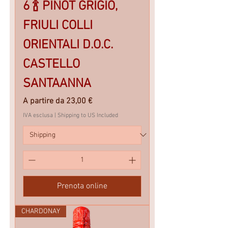
6 🍾 PINOT GRIGIO,
FRIULI COLLI
ORIENTALI D.O.C.
CASTELLO
SANTAANNA
Prezzo scontato
A partire da
23,00 €
IVA esclusa
|
Shipping to US Included
Prenota online
CHARDONAY