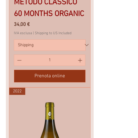
METODO CLASSICO
60 MONTHS ORGANIC
Prezzo
34,00 €
IVA esclusa
|
Shipping to US Included
Prenota online
2022