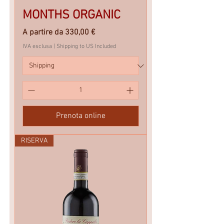
MONTHS ORGANIC
Prezzo scontato
A partire da
330,00 €
IVA esclusa
|
Shipping to US Included
Prenota online
RISERVA