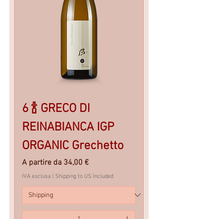
6 🍾 GRECO DI
REINABIANCA IGP
ORGANIC Grechetto
Prezzo scontato
A partire da
34,00 €
IVA esclusa
|
Shipping to US Included