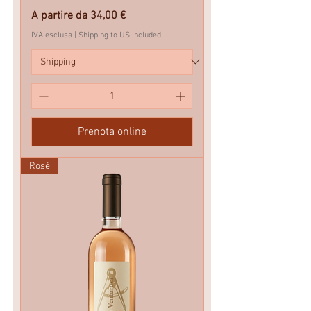
Prezzo scontato
A partire da
34,00 €
IVA esclusa
|
Shipping to US Included
Prenota online
Rosé