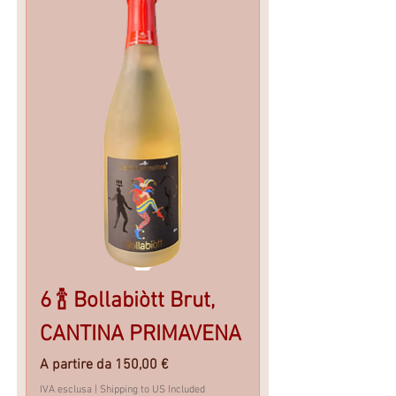
6 🍾 Bollabiòtt Brut,
CANTINA PRIMAVENA
Prezzo scontato
A partire da
150,00 €
IVA esclusa
|
Shipping to US Included