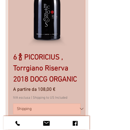
6 🍾 PICORICIUS ,
Torrgiano Riserva
2018 DOCG ORGANIC
Prezzo scontato
A partire da
108,00 €
IVA esclusa
|
Shipping to US Included