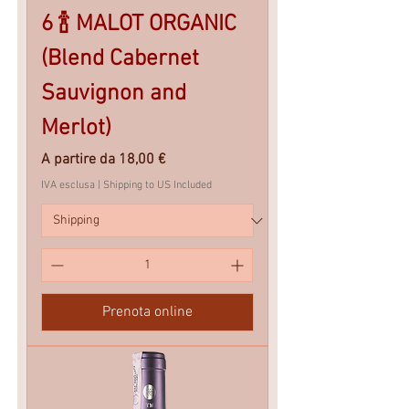
6 🍾 MALOT ORGANIC
(Blend Cabernet
Sauvignon and
Merlot)
Prezzo scontato
A partire da
18,00 €
IVA esclusa
|
Shipping to US Included
Prenota online