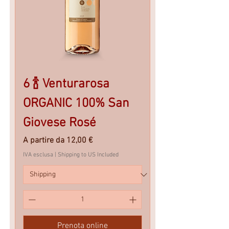
6 🍾 Venturarosa
ORGANIC 100% San
Giovese Rosé
Prezzo scontato
A partire da
12,00 €
IVA esclusa
|
Shipping to US Included
Prenota online