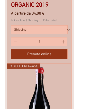
ORGANIC 2019
Prezzo scontato
A partire da
34,00 €
IVA esclusa
|
Shipping to US Included
Prenota online
3 BICCHIERI Award