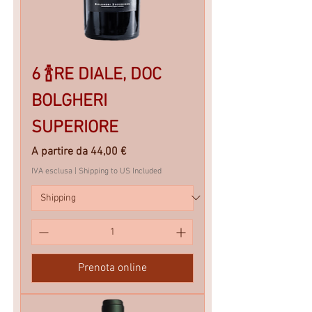
6 🍾RE DIALE, DOC
BOLGHERI
SUPERIORE
Prezzo scontato
A partire da
44,00 €
IVA esclusa
|
Shipping to US Included
Prenota online