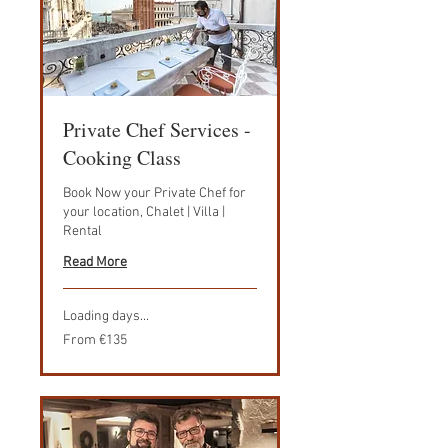
Private Chef Services -
Cooking Class
Book Now your Private Chef for
your location, Chalet | Villa |
Rental
Read More
Loading days...
From
From €135
135
euros