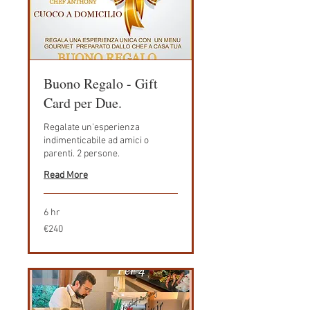
Buono Regalo - Gift
Card per Due.
Regalate un'esperienza
indimenticabile ad amici o
parenti. 2 persone.
Read More
6 hr
240
€240
euros