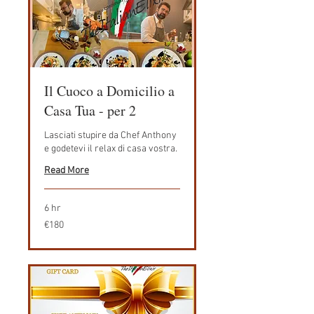
Il Cuoco a Domicilio a
Casa Tua - per 2
Lasciati stupire da Chef Anthony
e godetevi il relax di casa vostra.
Read More
6 hr
180
€180
euros