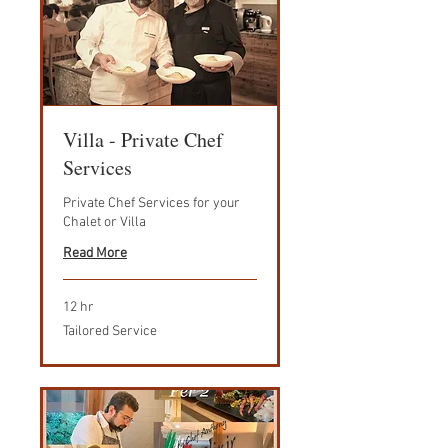
Villa - Private Chef
Services
Private Chef Services for your
Chalet or Villa
Read More
12 hr
Tailored
Tailored Service
Service