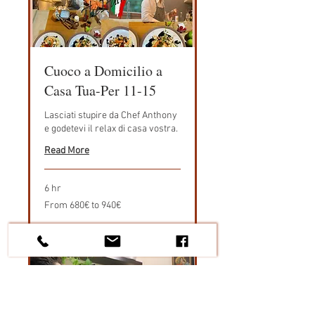
Cuoco a Domicilio a
Casa Tua-Per 11-15
Lasciati stupire da Chef Anthony
e godetevi il relax di casa vostra.
Read More
6 hr
From
From 680€ to 940€
680€
to
940€