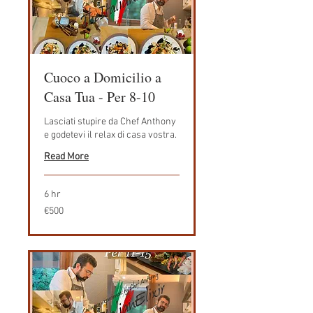
Cuoco a Domicilio a
Casa Tua - Per 8-10
Lasciati stupire da Chef Anthony
e godetevi il relax di casa vostra.
Read More
6 hr
500
€500
euros