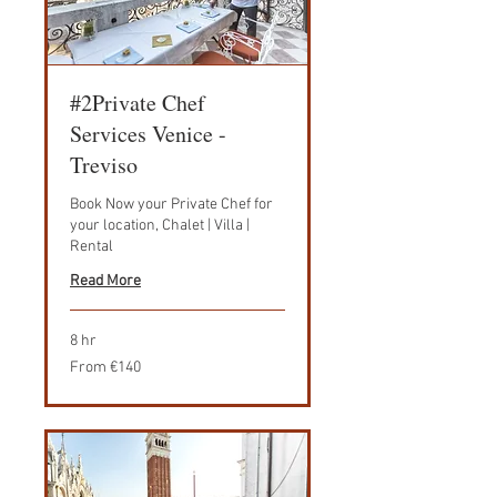
#2Private Chef
Services Venice -
Treviso
Book Now your Private Chef for
your location, Chalet | Villa |
Rental
Read More
8 hr
From
From €140
140
euros