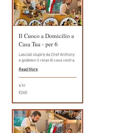
Il Cuoco a Domicilio a
Casa Tua - per 6
Lasciati stupire da Chef Anthony
e godetevi il relax di casa vostra.
Read More
6 hr
260
€260
euros