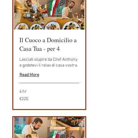
Il Cuoco a Domicilio a
Casa Tua - per 4
Lasciati stupire da Chef Anthony
e godetevi il relax di casa vostra.
Read More
6 hr
220
€220
euros