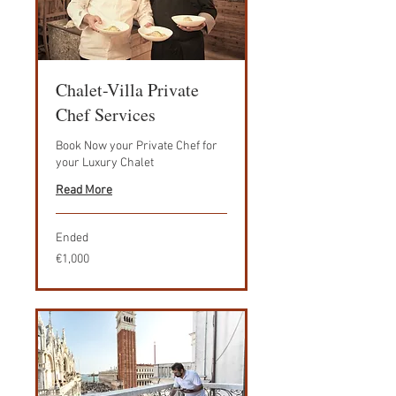
Chalet-Villa Private
Chef Services
Book Now your Private Chef for
your Luxury Chalet
Read More
Ended
1,000
€1,000
euros