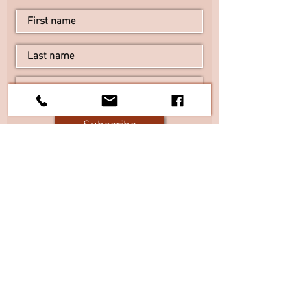
Subscribe
I agree to the terms & conditions
View terms of use
#TheItalianElixir
Tel:
+1 305 546 5874
Italy:
+39 328 6854638
| Email:
contact@theitalianelixir.com
Personal chef per Eventi, Feste, Cene