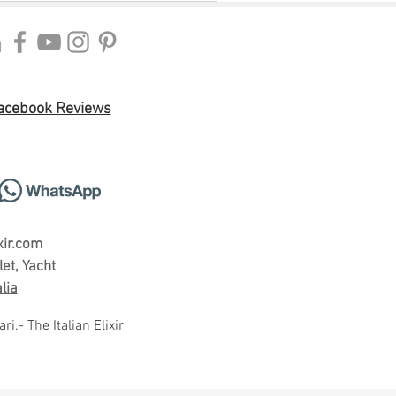
acebook Reviews
xir.com
et, Yacht
alia
i.- The Italian Elixir