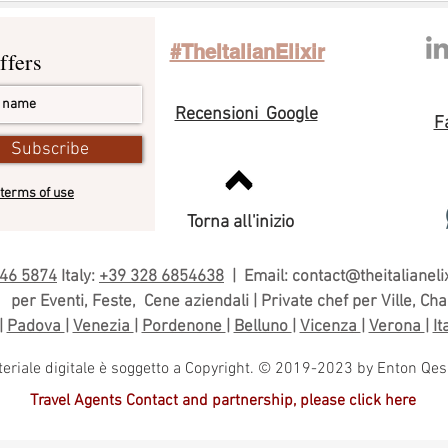
s
#TheItalianElixir
ffers
Recensioni Google
F
Subscribe
terms of use
Torna all'inizio
546 5874
Italy:
+39 328 6854638
| Email:
contact@theitalianeli
per Eventi, Feste, Cene aziendali | Private chef per Ville, Chal
|
Padova
|
Venezia
|
Pordenone
|
Belluno
|
Vicenza
|
Verona
|
It
materiale digitale è soggetto a Copyright. © 2019-2023 by Enton Qesar
Travel Agents Contact and partnership, please click here