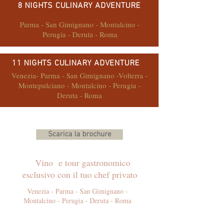
8 NIGHTS CULINARY ADVENTURE
Parma - San Gimignano - Montalcino -
Perugia - Deruta - Roma
11 NIGHTS CULINARY ADVENTURE
Venezia- Parma - San Gimignano -Volterra -
Montepulciano - Montalcino - Perugia -
Deruta - Roma
Scarica la brochure
Vino e tour gastronomico
esclusivo con il tuo chef privato
Venezia - Parma - San Gimignano -
Montalcino - Perugia - Deruta - Roma